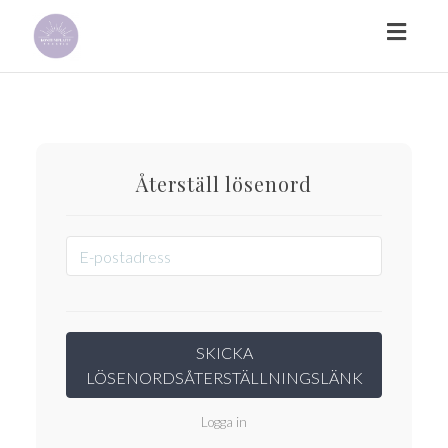
Toggl
naviga
Återställ lösenord
Logga in