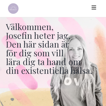
Toggl
naviga
Välkommen,
Josefin heter jag.
Den här sidan är
för dig som vill
lära dig ta hand om
din existentiella hälsa.