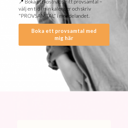
📍 Boka ett kostnadsfritt provsamtal –
välj en tid i min kalender och skriv
"PROVSAMTAL" i meddelandet.
Boka ett provsamtal med
mig här