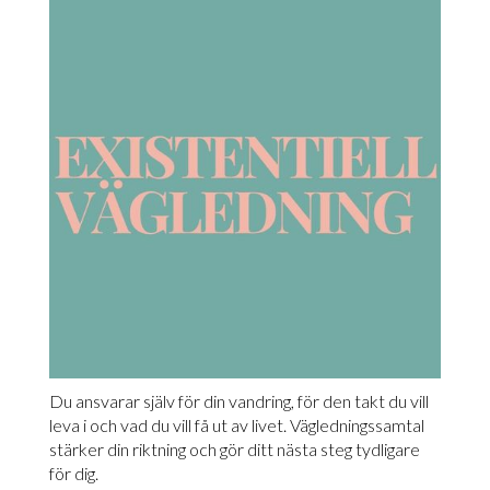
Du ansvarar själv för din vandring, för den takt du vill
leva i och vad du vill få ut av livet. Vägledningssamtal
stärker din riktning och gör ditt nästa steg tydligare
för dig.