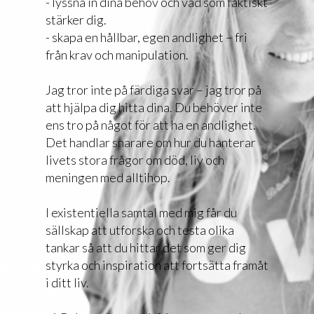
- lyssna in dina behov och vad som faktiskt
stärker dig.
- skapa en hållbar, egen andlighet – fri
från krav och manipulation.
Jag tror inte på färdiga svar – jag tror på
att hjälpa dig hitta dina. Du behöver inte
ens tro på något för att ha en andlighet.
Det handlar snarare om hur du hanterar
livets stora frågor om död, liv och
meningen med alltihop.
I existentiella samtal med mig får du
sällskap att utforska och testa olika
tankar så att du hittar det som ger dig
styrka och inspiration att fortsätta framåt
i ditt liv.