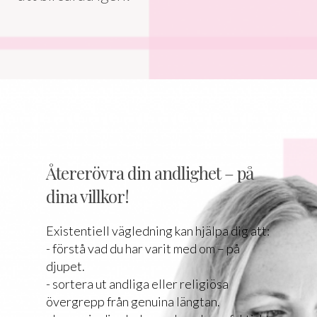
Återerövra din andlighet – på
dina villkor!
Existentiell vägledning kan hjälpa dig att:
- förstå vad du har varit med om – på
djupet.
- sortera ut andliga eller religiösa
övergrepp från genuina längtan.